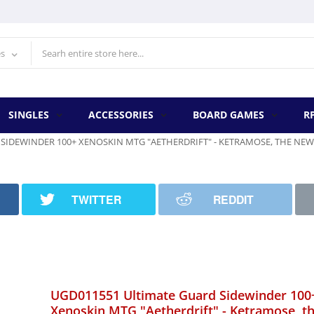
es
SINGLES
ACCESSORIES
BOARD GAMES
R
SIDEWINDER 100+ XENOSKIN MTG "AETHERDRIFT" - KETRAMOSE, THE NE
TWITTER
REDDIT
UGD011551 Ultimate Guard Sidewinder 100
Xenoskin MTG "Aetherdrift" - Ketramose, t