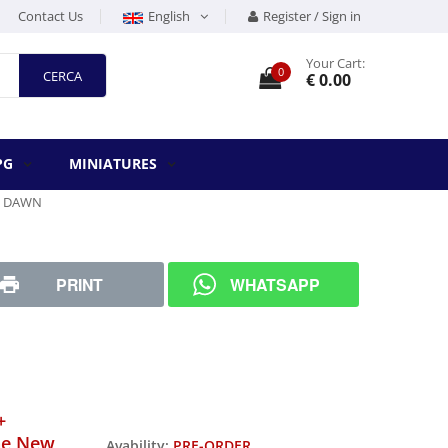
Contact Us
English
Register / Sign in
Your Cart:
0
CERCA
€ 0.00
PG
MINIATURES
W DAWN
PRINT
WHATSAPP
+
he New
Avability:
PRE-ORDER