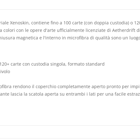
riale Xenoskin, contiene fino a 100 carte (con doppia custodia) o 12
olori con le opere d'arte ufficialmente licenziate di Aetherdrift 
hiusura magnetica e l'interno in microfibra di qualità sono un luogo
 120+ carte con custodia singola, formato standard
ivolo
icrofibra rendono il coperchio completamente aperto pronto per impil
te lascia la scatola aperta su entrambi i lati per una facile estr