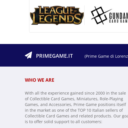
PRIMEGAME.IT
(Prime Game di Lorenzo
WHO WE ARE
With all the experience gained since 2000 in the sale
of Collectible Card Games, Miniatures, Role-Playing
Games, and Accessories, Prime Game positions itself
in the market as one of the TOP 10 Italian sellers of
Collectible Card Games and related products. Our go
is to offer solid support to all customers: