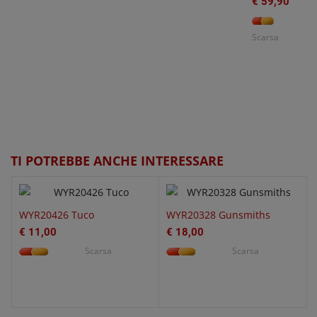
€ 59,90
O
W
Scarsa
€
QUICK VIEW
QUICK VIEW
TI POTREBBE ANCHE INTERESSARE
WYR20426 Tuco
WYR20328 Gunsmiths
€ 11,00
€ 18,00
Scarsa
Scarsa