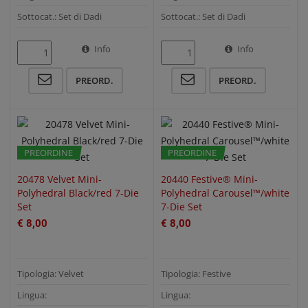
Sottocat.: Set di Dadi
Sottocat.: Set di Dadi
Info
Info
QUICK VIEW
QUICK VIEW
PREORD.
PREORD.
PREORDINE
PREORDINE
20478 Velvet Mini-
20440 Festive® Mini-
Polyhedral Black/red 7-Die
Polyhedral Carousel™/white
Set
7-Die Set
€ 8,00
€ 8,00
Tipologia: Velvet
Tipologia: Festive
Lingua:
Lingua: