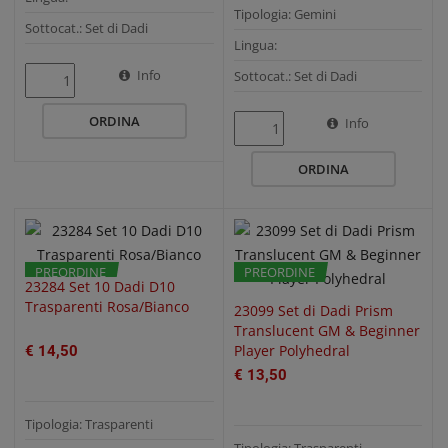
Tipologia: Gemini
Sottocat.: Set di Dadi
Lingua:
Info
Sottocat.: Set di Dadi
ORDINA
QUICK VIEW
QUICK VIEW
Info
ORDINA
PREORDINE
PREORDINE
23284 Set 10 Dadi D10
Trasparenti Rosa/Bianco
23099 Set di Dadi Prism
Translucent GM & Beginner
Player Polyhedral
€ 14,50
€ 13,50
Tipologia: Trasparenti
Tipologia: Trasparenti