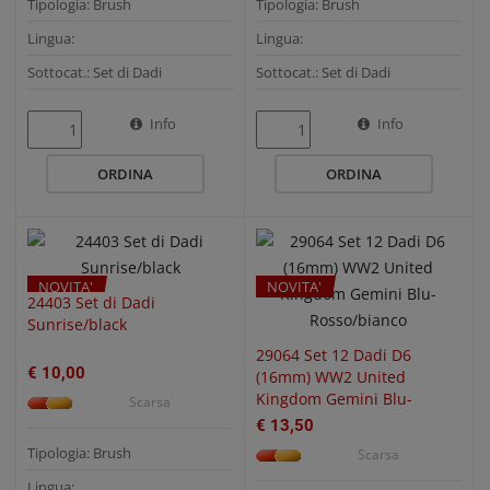
Tipologia: Brush
Tipologia: Brush
Lingua:
Lingua:
Sottocat.: Set di Dadi
Sottocat.: Set di Dadi
QUICK VIEW
QUICK VIEW
Info
Info
ORDINA
ORDINA
NOVITA'
NOVITA'
24403 Set di Dadi
Sunrise/black
29064 Set 12 Dadi D6
€ 10,00
(16mm) WW2 United
Kingdom Gemini Blu-
Scarsa
Rosso/bianco
€ 13,50
Tipologia: Brush
Scarsa
Lingua: