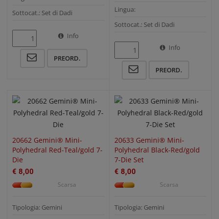
Lingua:
Sottocat.: Set di Dadi
Sottocat.: Set di Dadi
Info
Info
QUICK VIEW
QUICK VIEW
PREORD.
PREORD.
20662 Gemini® Mini-
20633 Gemini® Mini-
Polyhedral Red-Teal/gold 7-
Polyhedral Black-Red/gold
Die
7-Die Set
€ 8,00
€ 8,00
Scarsa
Scarsa
Tipologia: Gemini
Tipologia: Gemini