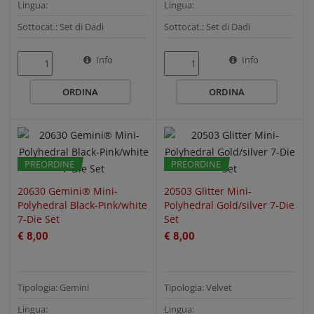
Lingua:
Lingua:
Sottocat.: Set di Dadi
Sottocat.: Set di Dadi
QUICK VIEW
QUICK VIEW
Info
Info
ORDINA
ORDINA
PREORDINE
PREORDINE
20630 Gemini® Mini-
20503 Glitter Mini-
Polyhedral Black-Pink/white
Polyhedral Gold/silver 7-Die
7-Die Set
Set
€ 8,00
€ 8,00
Tipologia: Gemini
Tipologia: Velvet
Lingua:
Lingua: