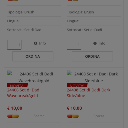
Tipologia: Brush
Tipologia: Brush
Lingua:
Lingua:
Sottocat.: Set di Dadi
Sottocat.: Set di Dadi
QUICK VIEW
QUICK VIEW
Info
Info
ORDINA
ORDINA
NOVITA'
NOVITA'
24406 Set di Dadi
24408 Set di Dadi Dark
Wavebreak/gold
Side/blue
€ 10,00
€ 10,00
Scarsa
Scarsa