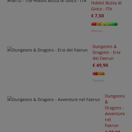
Hobbit Busta di
gue
Gioco - ITA
ends
€ 7,50
ta
Ottima
tbound
detta
Dungeons &
Dragons - Eroi
0
del Faerun
€ 49,90
na
O
Scarsa
S
mer
€
Dungeons
&
Dragons -
Avventure
nel
Faerun