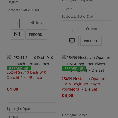
Lingua:
Lingua:
Sottocat.: Set di Dadi
Sottocat.: Set di Dadi
Info
Info
QUICK VIEW
QUICK VIEW
PREORD.
PREORD.
PREORDINE
PREORDINE
25244 Set 10 Dadi D10
Opachi Rosa/Bianco
25499 Nostalgia Opaque
GM & Beginner Player
Polyhedral 7-Die Set
€ 9,00
€ 5,00
Tipologia: Opachi
Tipologia: Gemini
Lingua: