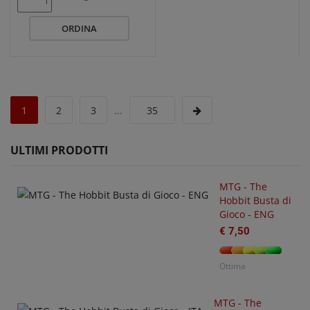
ORDINA
1
2
3
...
35
ULTIMI PRODOTTI
MTG - The
Hobbit Busta di
Gioco - ENG
€ 7,50
U
O
€
Ottima
MTG - The